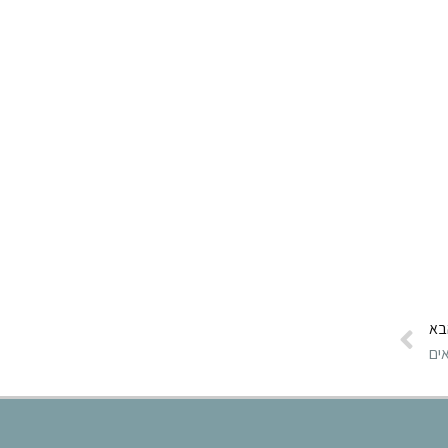
בא
ים