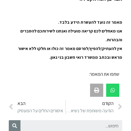
מאמר זה נועד להעשרת הידע בלבד.
אנו מאחלים לכם קריאה מועילה ואנחנו לשירותכם להסברים
והבהרות.
אין להעתיק/להפיץ/לפרסם מאמר זה כולו או חלקו ללא אישור
מראש ובכתב ממשרד רואי חשבון בני גאון.
שתפו את המאמר:
הקודם
הבא
הודעה משותפת של נשיאות המגזר העסקי בישראל וההסתדרות הכללית, בדבר עבודת עובדים לא מחוסנים המקבלים קהל
איסורים החלים על המעסיק