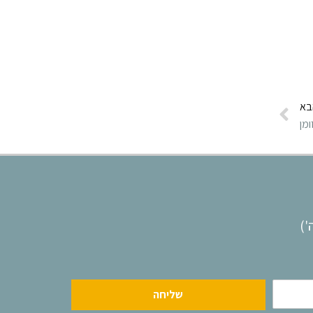
בא
מן
שליחה