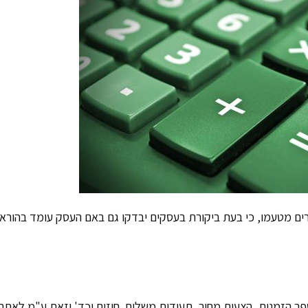
רים מטעמו, כי בעת ביקורת בעסקים יבדקו גם באם העסק עומד בהורא
פר הזמנות, הצעות מחיר, תעודות משלוח, חוזים וכד' וזאת ע"מ לאתר