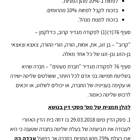
לפחות ב-10% מהון המניות.
בזכות לקבל לפחות 10% מהרווחים.
בזכות למנות מנהל.
סעיף 76(ד)(1) לפקודה מגדיר קרוב, כדלקמן –
"קרוב" – בן זוג, אח, אחות, הורה, הורי ההורה, צאצא וצאצאי
בן-הזוג ובן-זוגו של כל אחד מאלה.
סעיף 76 לפקודה מגדיר "חברת מעטים" – חברה שהיא
בשליטת חמישה בני אדם לכל היותר, ששולטים שליטה ישירה
או עקיפה בענייניה של החברה, או יכולים לשלוט, או זכאים
לרכוש שליטה כאמור.
להלן תמצית של מס' פסקי דין בנושא
1. פסק הדין מיום 29.03.2018 בו דחה בית הדין האזורי
לעבודה את תביעתה של בעלת שליטה בחברה שטענה כי היא
אכן בעלת 25% מהון המניות בחברה אך בפועל
עבדה בה