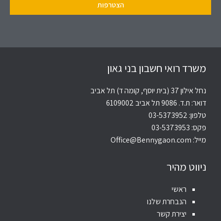
משרד רואי חשבון בני גאון
נחל אילון 37 (בית יוסף, קומה ד) תל אביב
דואר: ת.ד. 9086 תל אביב 6109002
טלפון:
03-5373952
פקס: 03-5373953
מייל:
Office@Bennygaon.com
ניווט מהיר
ראשי
הנבחרת שלנו
יצירת קשר